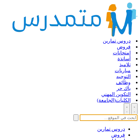
دروس تمارين
فروض
امتحانات
أساتذة
تلاميذ
مباريات
التوجيه
وظائف
باك حر
التكوين المهني
الكليات(الجامعة)
دروس تمارين
فروض