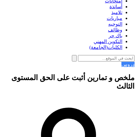
امتحانات
أساتذة
تلاميذ
مباريات
التوجيه
وظائف
باك حر
التكوين المهني
الكليات(الجامعة)
دروس
ملخص و تمارين أثبت على الحق المستوى
الثالث