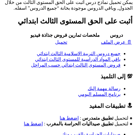
يمكن تحميل نماذج درس أثبت على الحق المستوى الثالث من خلال
الجدول, وباقي الدروس موجودة بخانة “جميع الدروس” اسفله.
أثبت على الحق المستوى الثالث ابتدائي
دروس
ملخصات
تمارين
فروض
جذاذة
فيديو
📄 عرض الملف
تحميل
جميع دروس التربية الاسلامية الثالث ابتدائي
باقي المواد الدراسية للمستوى الثالث ابتدائي
فروض المستوى الثالث ابتدائي حسب المراحل
💯 إلى التلميذ
رسالة مهمة إليك
برنامج المسلم اليومي
🔝 تطبيقات المفيد
●
لتحميل
تطبيق متمدرس
:
اضغط هنا
●
لتحميل
تطبيق صيداليات الحراسة بالمغرب
:
اضغط هنا
صيدليات الحراسة بالقرب منك