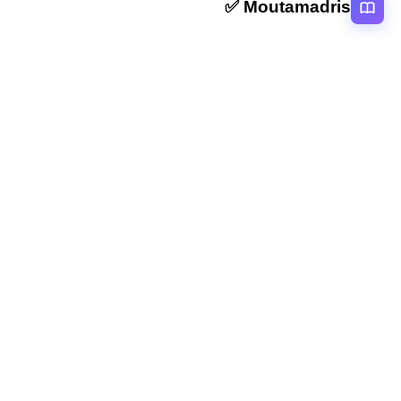
Moutamadris ✅
منصة تعليمية عربية رائدة تقدم محتوى تعليمي لمختلف المستوبات التعليمية
بالمغرب
روابط سريعة
الرئيسية
المقالات
التصنيفات
دروس
امتحانات
الاستاذ
Moutamadris
Concours
تابعنا