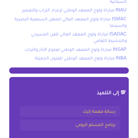
السیاحیة
INAU مباراة ولوج المعهد الوطني لإعداد التراب والتعمير
ISMAC مباراة ولوج المعهد العالي للمهن السمعية البصرية
والسينما
ISADAC مباراة ولوج المعهد العالي للفن المسرحي
والتنشيط الثقافي
INSAP مباراة ولوج المعهد الوطني لعلوم الآثار والتراث
INBA مباراة ولوج المعهد الوطني للفنون الجميلة
💯 إلى التلميذ
رسالة مهمة إليك
برنامج المسلم اليومي