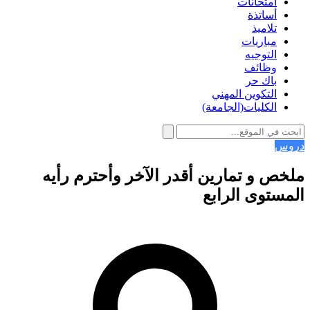
امتحانات
أساتذة
تلاميذ
مباريات
التوجيه
وظائف
باك حر
التكوين المهني
الكليات(الجامعة)
دروس
ملخص و تمارين أقدر الآخر وأحترم رأيه
المستوى الرابع