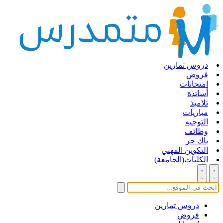
دروس تمارين
فروض
امتحانات
أساتذة
تلاميذ
مباريات
التوجيه
وظائف
باك حر
التكوين المهني
الكليات(الجامعة)
دروس تمارين
فروض