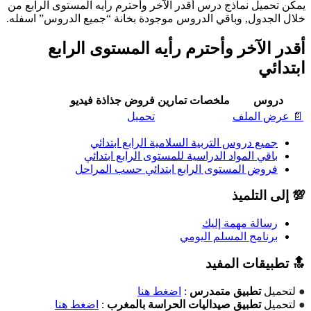
يمكن تحميل نماذج درس أقدر الآخر وأحترم رأيه المستوى الرابع من
خلال الجدول, وباقي الدروس موجودة بخانة “جميع الدروس” اسفله.
أقدر الآخر وأحترم رأيه المستوى الرابع
ابتدائي
دروس
ملخصات
تمارين
فروض
جذاذة
فيديو
📄 عرض الملف
تحميل
جميع دروس التربية السلامية الرابع ابتدائي
باقي المواد الدراسية للمستوى الرابع ابتدائي
فروض المستوى الرابع ابتدائي حسب المراحل
💯 إلى التلميذ
رسالة مهمة إليك
برنامج المسلم اليومي
🔝 تطبيقات المفيد
●
لتحميل
تطبيق متمدرس
:
اضغط هنا
●
لتحميل
تطبيق صيداليات الحراسة بالمغرب
:
اضغط هنا