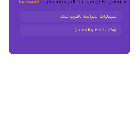
●
لتحميل
تطبيق صيداليات الحراسة بالمغرب
:
اضغط هنا
صيدليات الحراسة بالقرب منك
أوقات القطار(المغرب)
المقال السابق
ملخص وتمارين المواد والأجسام الثالثة اعدادي
المقال التالي
ملخص وتمارين المواد والكهرباء الثالثة اعدادي