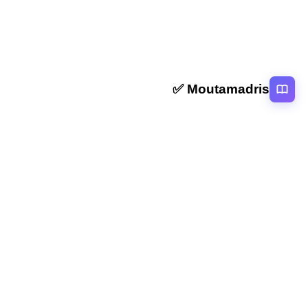
Moutamadris ✅
منصة تعليمية عربية رائدة تقدم محتوى تعليمي لمختلف المستوبات التعليمية
بالمغرب
روابط سريعة
الرئيسية
المقالات
التصنيفات
دروس
امتحانات
الاستاذ
Moutamadris