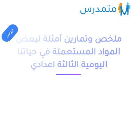
دروس
ملخص وتمارين أمثلة لبعض
المواد المستعملة في حياتنا
اليومية الثالثة اعدادي
1 دقيقة قراءة
23556 مشاهدة
moutamadriss
ملخص و تمارين مع حلولها لدرس أمثلة لبعض المواد المستعملة
في حياتنا اليومية للسنة الثالثة اعدادي بالفرنسية والعربية PDF،
اضافة الى فروض وامتحانات مع التصحيح وجذاذات. يخص مادة
الفيزياء والكيمياء لتلاميذ المستوى الثالثة اعدادي, مقدم بعدة نماذج