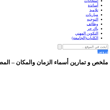
امتحانات
أساتذة
تلاميذ
مباريات
التوجيه
وظائف
باك حر
التكوين المهني
الكليات(الجامعة)
دروس
ملخص و تمارين أسماء الزمان والمكان – الم