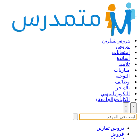
دروس تمارين
فروض
امتحانات
أساتذة
تلاميذ
مباريات
التوجيه
وظائف
باك حر
التكوين المهني
الكليات(الجامعة)
دروس تمارين
فروض