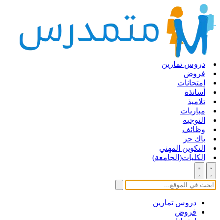
دروس تمارين
فروض
امتحانات
أساتذة
تلاميذ
مباريات
التوجيه
وظائف
باك حر
التكوين المهني
الكليات(الجامعة)
دروس تمارين
فروض