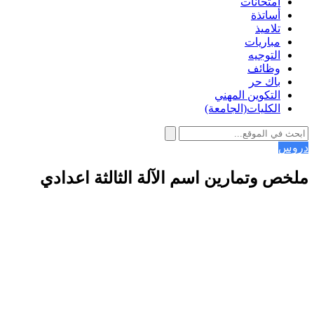
امتحانات
أساتذة
تلاميذ
مباريات
التوجيه
وظائف
باك حر
التكوين المهني
الكليات(الجامعة)
دروس
ملخص وتمارين اسم الآلة الثالثة اعدادي