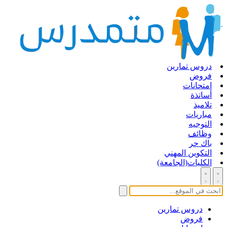
دروس تمارين
فروض
امتحانات
أساتذة
تلاميذ
مباريات
التوجيه
وظائف
باك حر
التكوين المهني
الكليات(الجامعة)
دروس تمارين
فروض