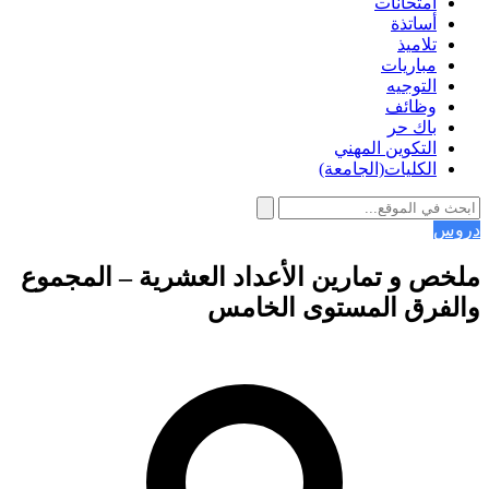
امتحانات
أساتذة
تلاميذ
مباريات
التوجيه
وظائف
باك حر
التكوين المهني
الكليات(الجامعة)
دروس
ملخص و تمارين الأعداد العشرية – المجموع
والفرق المستوى الخامس