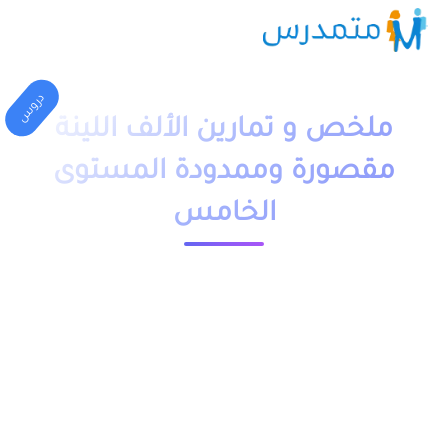
دروس
ملخص و تمارين الألف اللينة
مقصورة وممدودة المستوى
الخامس
1 دقيقة قراءة
23545 مشاهدة
moutamadriss
ملخص و تمارين وحلول درس الألف اللينة مقصورة وممدودة
المستوى الخامس ابتدائي pdf، اضافة الى فروض وامتحانات مع
التصحيح وجذاذات. يخص مادة اللغة العربية لتلاميذ السنة الخامس
ابتدائي مقدم بعدة نماذج وشروحات.