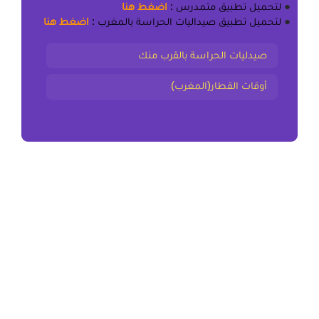
●
لتحميل
تطبيق متمدرس
:
اضغط هنا
●
لتحميل
تطبيق صيداليات الحراسة بالمغرب
:
اضغط هنا
صيدليات الحراسة بالقرب منك
أوقات القطار(المغرب)
المقال السابق
ملخص و تمارين اسم الآلة – أنواع الفعل الصحيح – أنواع
الفعل المعتل المستوى الخامس
المقال التالي