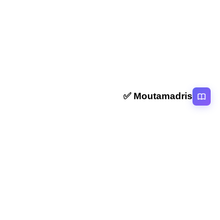
ملخص و تمارين التاء المربوطة والتاء المبسوطة المستوى
الخامس
Moutamadris ✅
منصة تعليمية عربية رائدة تقدم محتوى تعليمي لمختلف المستوبات التعليمية
بالمغرب
روابط سريعة
الرئيسية
المقالات
التصنيفات