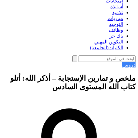
امتحانات
أساتذة
تلاميذ
مباريات
التوجيه
وظائف
باك حر
التكوين المهني
الكليات(الجامعة)
دروس
ملخص و تمارين الإستجابة – أذكر الله: أتلو
كتاب الله المستوى السادس