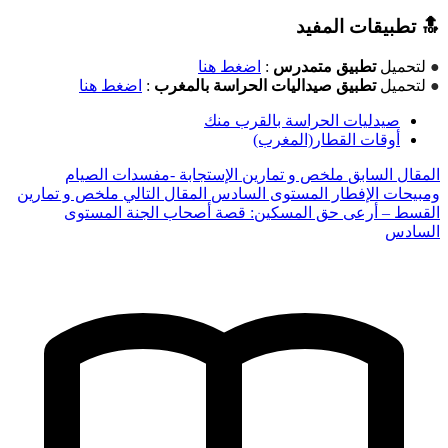
🔝 تطبيقات المفيد
●
لتحميل
تطبيق متمدرس
:
اضغط هنا
●
لتحميل
تطبيق صيداليات الحراسة بالمغرب
:
اضغط هنا
صيدليات الحراسة بالقرب منك
أوقات القطار(المغرب)
المقال السابق
ملخص و تمارين الإستجابة -مفسدات الصيام
ومبيحات الإفطار المستوى السادس
المقال التالي
ملخص و تمارين
القسط – أرعى حق المسكين: قصة أصحاب الجنة المستوى
السادس