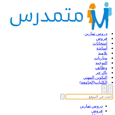
دروس تمارين
فروض
امتحانات
أساتذة
تلاميذ
مباريات
التوجيه
وظائف
باك حر
التكوين المهني
الكليات(الجامعة)
دروس تمارين
فروض