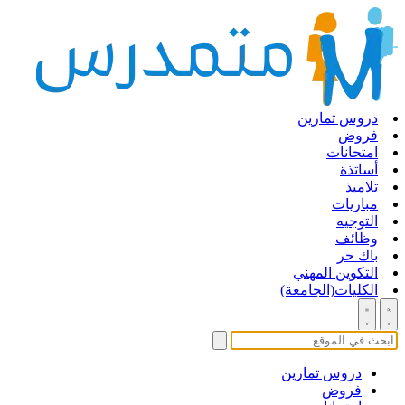
دروس تمارين
فروض
امتحانات
أساتذة
تلاميذ
مباريات
التوجيه
وظائف
باك حر
التكوين المهني
الكليات(الجامعة)
دروس تمارين
فروض