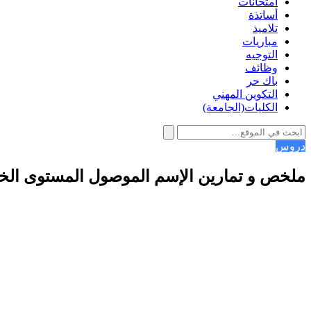
امتحانات
أساتذة
تلاميذ
مباريات
التوجيه
وظائف
باك حر
التكوين المهني
الكليات(الجامعة)
دروس
ملخص و تمارين الإسم الموصول المستوى الخا