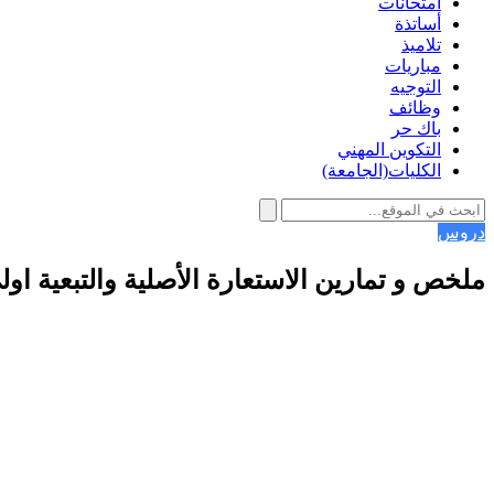
امتحانات
أساتذة
تلاميذ
مباريات
التوجيه
وظائف
باك حر
التكوين المهني
الكليات(الجامعة)
دروس
ملخص و تمارين الاستعارة الأصلية والتبعية اول