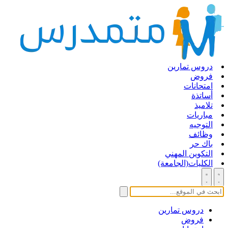
دروس تمارين
فروض
امتحانات
أساتذة
تلاميذ
مباريات
التوجيه
وظائف
باك حر
التكوين المهني
الكليات(الجامعة)
دروس تمارين
فروض