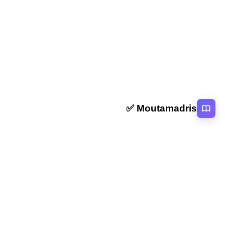
المقال التالي
امتحانات وطنية مسلك فنون الطبخ شعبة الخدمات مع
التصحيح
Moutamadris ✅
منصة تعليمية عربية رائدة تقدم محتوى تعليمي لمختلف المستوبات التعليمية
بالمغرب
روابط سريعة
الرئيسية
المقالات
التصنيفات