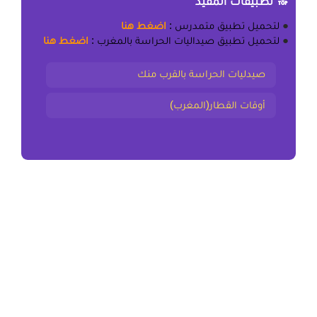
🔝 تطبيقات المفيد
●
لتحميل
تطبيق متمدرس
:
اضغط هنا
●
لتحميل
تطبيق صيداليات الحراسة بالمغرب
:
اضغط هنا
صيدليات الحراسة بالقرب منك
أوقات القطار(المغرب)
المقال السابق
Technicien spécialisé bureau d’etudes option
automobile