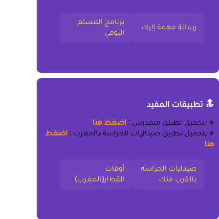
برنامج المسلم
رسالة مهمة إليك
اليومي
🔝 تطبيقات المفيد
●
لتحميل
تطبيق متمدرس
:
اضغط هنا
●
لتحميل
تطبيق صيداليات الحراسة بالمغرب
:
اضغط
هنا
صيدليات الحراسة
أوقات
بالقرب منك
القطار(المغرب)