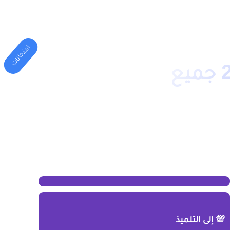
المهني
الكليات(الجامعة)
امتحانات
الامتحان المحلي الثالثة اعدادي 2020 جميع
💯 إلى التلميذ