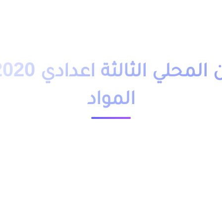
دروس تمارين
فروض
امتحانات
أساتذة
تلاميذ
مباريات
التوجيه
وظائف
باك حر
التكوين 
المواد
23545 مشاهدة
ثالثة اعدادي 2020 جميع المواد, امتحانات محلية مع التصحيح وتاريخ اجتياز الامتحان واسبقية كل
للمتمدرسين العاديين و الاحرار.