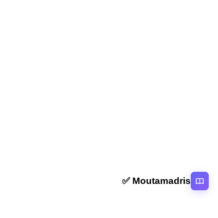
المقال السابق
الامتحان الوطني 2022 في علوم الحياة والارض مع التصحيح
جميع المسالك
المقال التالي
تحميل الامتحان الوطني 2022 في الرياضيات مع التصحيح
جميع المسالك
Moutamadris ✅
منصة تعليمية عربية رائدة تقدم محتوى تعليمي لمختلف المستوبات التعليمية
بالمغرب