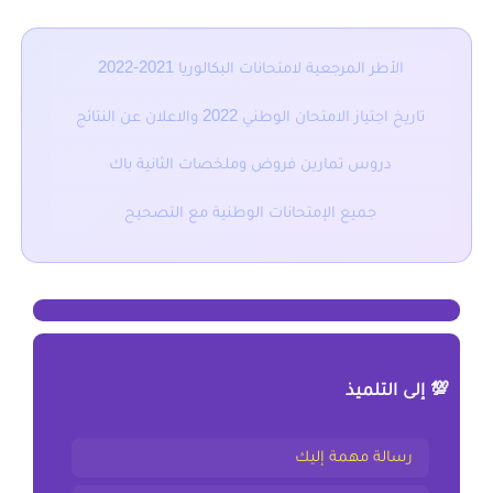
الأطر المرجعية لامتحانات البكالوريا 2021-2022
تاريخ اجتياز الامتحان الوطني 2022 والاعلان عن النتائج
دروس تمارين فروض وملخصات الثانية باك
جميع الإمتحانات الوطنية مع التصحيح
💯 إلى التلميذ
رسالة مهمة إليك