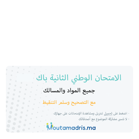
تكنولوجية كهربائية وميكانيكية و علوم زراعية ومسالك البكالوريا
المهنية و الدولية.
للاستعداد الجيد و إجتياز امتحانات البكالوريا 2022 جميع المسالك
الخاصة بتلاميذ الثانية باك بنجاح, نضع بين يديكم جميع الامتحانات
الوطنية السابقة مع التصحيح بعضها لا, وكذلك تاريخ الامتحان
الوطني 2022 واسبقية كل مادة وموعد اجتيازها والاطر المرجعية
لجميع المواد.