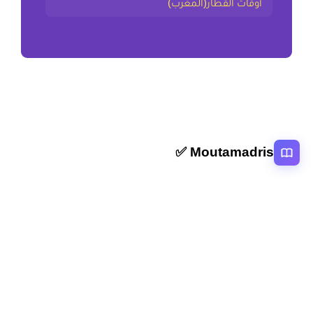
أوقات القطار(المغرب)
Moutamadris ✅
منصة تعليمية عربية رائدة تقدم محتوى تعليمي لمختلف المستوبات التعليمية
بالمغرب
روابط سريعة
الرئيسية
المقالات
التصنيفات