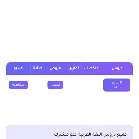
(علوم) وتكنولوجي من خلال الجدول, وباقي الدروس موجودة بخانة
“جميع دروس اللغة العربية جذع مشترك” اسفل الجدول.
درس البحر المتقارب جذع مشترك علمي
(علوم) وتكنولوجي
دروس
ملخصات
تمارين
فروض
جذاذة
فيديو
📄 عرض
تحميل
مشاهدة
الملف
■ نقدم لكم ايضا :
جميع دروس اللغة العربية جذع مشترك