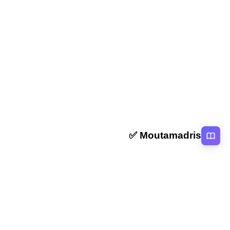
المقال التالي
ملخص و تمارين فقه المعاملات: المعاملات المالية في
الإسلام (أحكامها ضوابطها) جذع مشترك علمي و اداب
Moutamadris ✅
منصة تعليمية عربية رائدة تقدم محتوى تعليمي لمختلف المستوبات التعليمية
بالمغرب
روابط سريعة
الرئيسية
المقالات