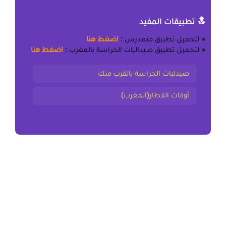
🔝 تطبيقات المفيد
●
لتحميل
تطبيق متمدرس
:
اضغط هنا
●
لتحميل
تطبيق صيداليات الحراسة بالمغرب
:
اضغط هنا
صيدليات الحراسة بالقرب منك
أوقات القطار(المغرب)
المقال السابق
ملخص و تمارين الكتابة العروضية والتفاعيل جذع مشترك
علمي (علوم) وتكنولوجي