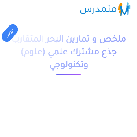
دروس
ملخص و تمارين البحر المتقارب
جذع مشترك علمي (علوم)
وتكنولوجي
1 دقيقة قراءة
23565 مشاهدة
moutamadriss
ملخص و تمارين وحلول درس البحر المتقارب جذع مشترك علمي
(علوم) وتكنولوجي pdf، اضافة الى فروض وامتحانات مع التصحيح
وجذاذات مقدم بعدة نماذج.
يمكنكم تحميل نماذج درس البحر المتقارب جدع مشترك علمي