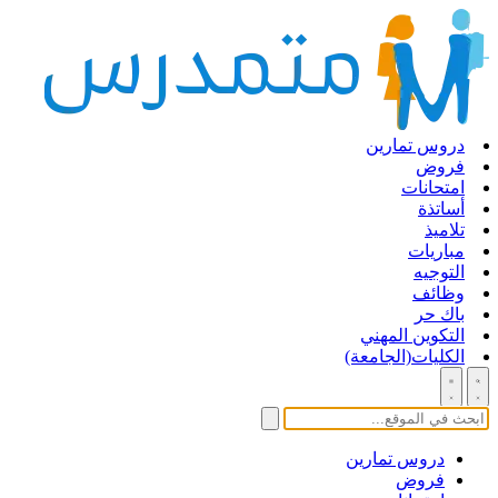
دروس تمارين
فروض
امتحانات
أساتذة
تلاميذ
مباريات
التوجيه
وظائف
باك حر
التكوين المهني
الكليات(الجامعة)
دروس تمارين
فروض