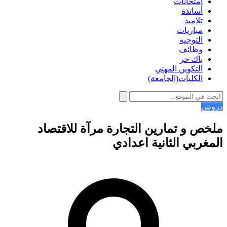
امتحانات
أساتذة
تلاميذ
مباريات
التوجيه
وظائف
باك حر
التكوين المهني
الكليات(الجامعة)
دروس
ملخص و تمارين التجارة مرآة للاقتصاد
المغربي الثانية اعدادي