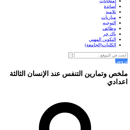
امتحانات
أساتذة
تلاميذ
مباريات
التوجيه
وظائف
باك حر
التكوين المهني
الكليات(الجامعة)
دروس
ملخص وتمارين التنفس عند الإنسان الثالثة
اعدادي