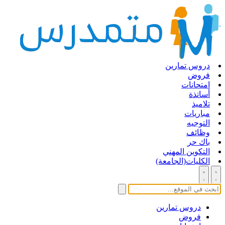
دروس تمارين
فروض
امتحانات
أساتذة
تلاميذ
مباريات
التوجيه
وظائف
باك حر
التكوين المهني
الكليات(الجامعة)
دروس تمارين
فروض