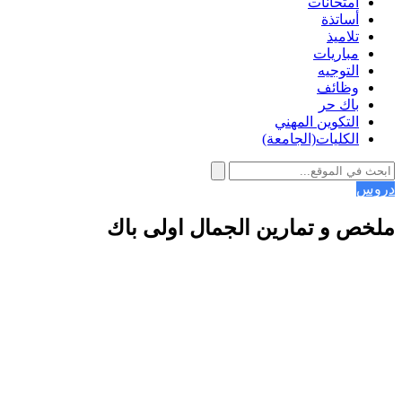
امتحانات
أساتذة
تلاميذ
مباريات
التوجيه
وظائف
باك حر
التكوين المهني
الكليات(الجامعة)
دروس
ملخص و تمارين الجمال اولى باك