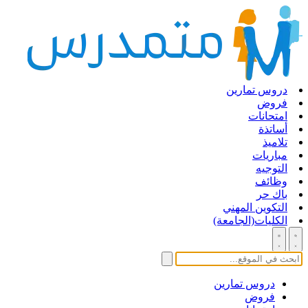
دروس تمارين
فروض
امتحانات
أساتذة
تلاميذ
مباريات
التوجيه
وظائف
باك حر
التكوين المهني
الكليات(الجامعة)
دروس تمارين
فروض