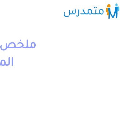
ملخص و 
الم
1 دقيقة قراءة
moutamadriss
مع التصحيح وجذاذات. يخص مادة اللغة العربية لتلاميذ السن
يمكن تحميل نماذج درس الجملة الفعلية والإسمية المستوى 
بخانة “جميع الدروس” اسفله.