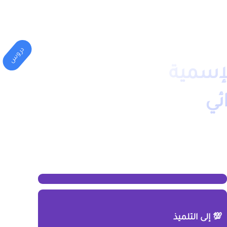
المهني
الكليات(الجامعة)
دروس
لإسمية
ئي
💯 إلى التلميذ