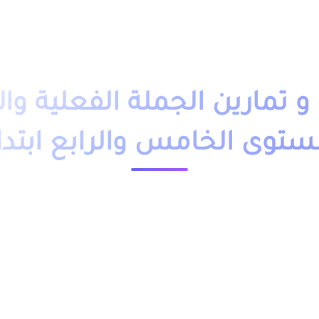
دروس تمارين
فروض
امتحانات
أساتذة
تلاميذ
مباريات
التوجيه
وظائف
باك حر
التكوين 
تمارين الجملة الفعلية وا
ستوى الخامس والرابع ابتدا
23602 مشاهدة
ملخص و تمارين وحلول درس الجملة الفعلية والإسمية المستوى الخامس والرابع ابتدائي pdf، اضافة الى فروض وامتحانات
ة الخامس والرابع ابتدائي مقدم بعدة نماذج وشروحات.
الخامس والرابع من خلال الجدول, وباقي الدروس موجودة