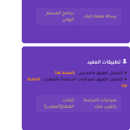
برنامج المسلم
رسالة مهمة إليك
اليومي
🔝 تطبيقات المفيد
●
لتحميل
تطبيق متمدرس
:
اضغط هنا
●
لتحميل
تطبيق صيداليات الحراسة بالمغرب
:
اضغط
هنا
صيدليات الحراسة
أوقات
بالقرب منك
القطار(المغرب)