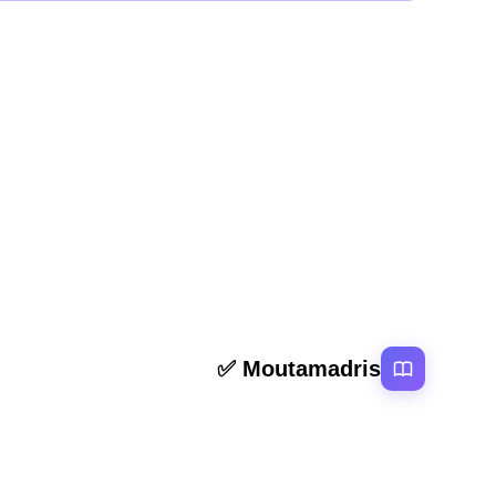
المقال السابق
ملخص و تمارين المفرد والمثنى والجمع المستوى الخامس 
روابط سر
Moutamadris ✅
الرئيسية
منصة تعليمية عربية رائدة تقدم محتوى تعليمي
المقالات
لمختلف المستوبات التعليمية بالمغرب