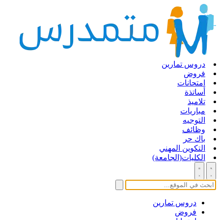
دروس تمارين
فروض
امتحانات
أساتذة
تلاميذ
مباريات
التوجيه
وظائف
باك حر
التكوين المهني
الكليات(الجامعة)
دروس تمارين
فروض