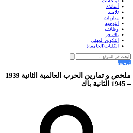
امتحانات
أساتذة
تلاميذ
مباريات
التوجيه
وظائف
باك حر
التكوين المهني
الكليات(الجامعة)
دروس
ملخص و تمارين الحرب العالمية الثانية 1939
– 1945 الثانية باك