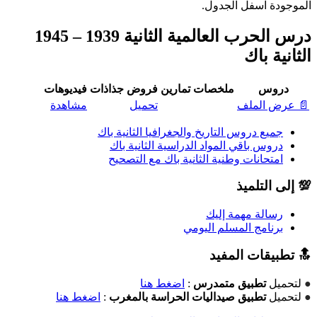
الموجودة اسفل الجدول.
درس الحرب العالمية الثانية 1939 – 1945
الثانية باك
دروس
ملخصات
تمارين
فروض
جذاذات
فيديوهات
📄 عرض الملف
تحميل
مشاهدة
جميع دروس التاريخ والجغرافيا الثانية باك
دروس باقي المواد الدراسية الثانية باك
امتحانات وطنية الثانية باك مع التصحيح
💯 إلى التلميذ
رسالة مهمة إليك
برنامج المسلم اليومي
🔝 تطبيقات المفيد
●
لتحميل
تطبيق متمدرس
:
اضغط هنا
●
لتحميل
تطبيق صيداليات الحراسة بالمغرب
:
اضغط هنا