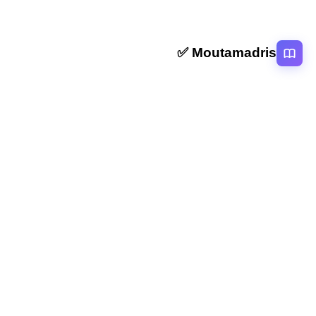
Moutamadris ✅
منصة تعليمية عربية رائدة تقدم محتوى تعليمي لمختلف المستوبات التعليمية
بالمغرب
روابط سريعة
الرئيسية
المقالات
التصنيفات
دروس
امتحانات
الاستاذ
Moutamadris
Concours
تابعنا