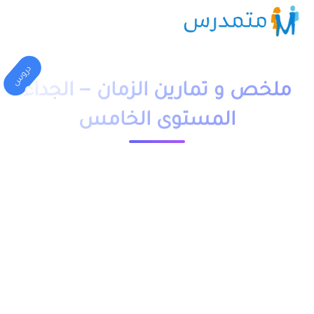
دروس
ملخص و تمارين الزمان – الجداء
المستوى الخامس
1 دقيقة قراءة
23574 مشاهدة
moutamadriss
ملخص و تمارين وحلول درس الزمان – الجداء المستوى الخامس
ابتدائي pdf، اضافة الى فروض وامتحانات مع التصحيح وجذاذات.
يخص مادة الرياضيات لتلاميذ السنة الخامسة ابتدائي مقدم بعدة
نماذج وشروحات.
يمكن تحميل نماذج درس الزمان – الجداء المستوى الخامس من
خلال الجدول, وباقي الدروس موجودة بخانة “جميع الدروس” اسفله.