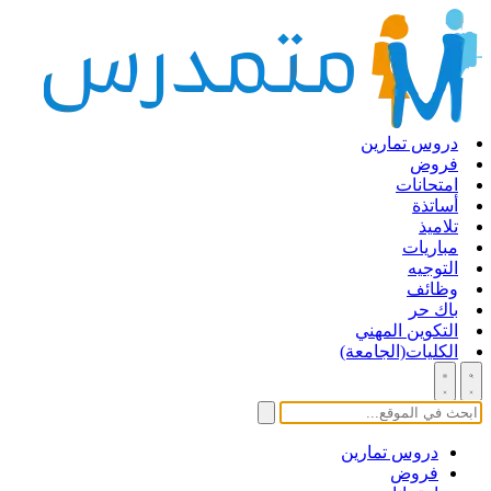
دروس تمارين
فروض
امتحانات
أساتذة
تلاميذ
مباريات
التوجيه
وظائف
باك حر
التكوين المهني
الكليات(الجامعة)
دروس تمارين
فروض