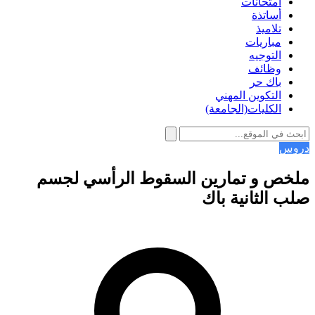
امتحانات
أساتذة
تلاميذ
مباريات
التوجيه
وظائف
باك حر
التكوين المهني
الكليات(الجامعة)
دروس
ملخص و تمارين السقوط الرأسي لجسم
صلب الثانية باك