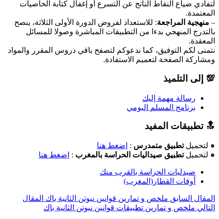
لتفادي ضياع النقاط الناتج عن التسرع أو إغفال كتابة الخاصيات
المعتمدة.
–
منهجية المراجعة
: للاستعداد لفروض الدورة الأولى الثلاثة، ينصح
بالتدرج المنهجي بدءا من التطبيقات المباشرة وصولا للمسائل
المعقدة.
نتمنى لكم التوفيق، كما ندعوكم لتصفح باقي دروس المقرر والمواد
ومشاركة الصفحة لتعميم الاستفادة.
💯 إلى التلميذ
رسالة مهمة إليك
برنامج المسلم اليومي
🔝 تطبيقات المفيد
●
لتحميل
تطبيق متمدرس
:
اضغط هنا
●
لتحميل
تطبيق صيداليات الحراسة بالمغرب
:
اضغط هنا
صيدليات الحراسة بالقرب منك
أوقات القطار(المغرب)
المقال السابق
ملخص و تمارين قوانين نيوتن الثانية باك
المقال
التالي
ملخص و تمارين تطبيقات قوانين نيوتن الثانية باك