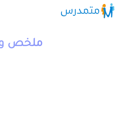
ملخص و ت
1 دقيقة قراءة
moutamadriss
وجذاذات. يخص مادة التربية الاسلامية لتلاميذ السنة الاول ا
يمكن تحميل نماذج درس الصلاة عماد الدین المستوى الاول 
اسفله.