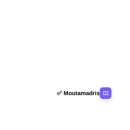
المقال السابق
ملخص و تمارين أتوضأ عملیا المستوى الاول
روابط سر
Moutamadris ✅
الرئيسية
منصة تعليمية عربية رائدة تقدم محتوى تعليمي
المقالات
لمختلف المستوبات التعليمية بالمغرب