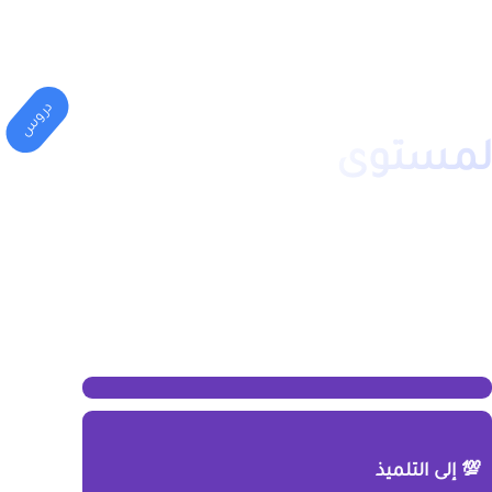
المهني
الكليات(الجامعة)
دروس
المستوى
💯 إلى التلميذ