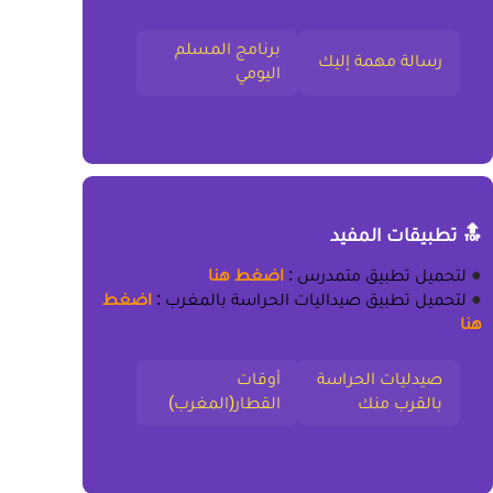
برنامج المسلم
رسالة مهمة إليك
اليومي
🔝 تطبيقات المفيد
●
لتحميل
تطبيق متمدرس
:
اضغط هنا
●
لتحميل
تطبيق صيداليات الحراسة بالمغرب
:
اضغط
هنا
صيدليات الحراسة
أوقات
بالقرب منك
القطار(المغرب)