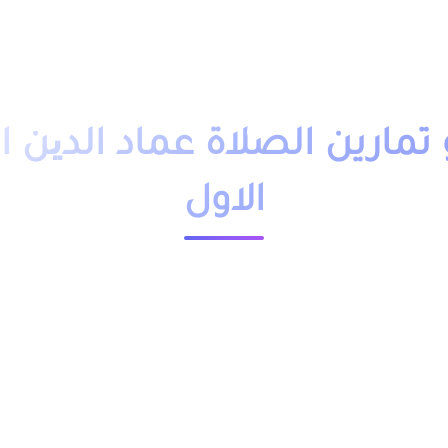
دروس تمارين
فروض
امتحانات
أساتذة
تلاميذ
مباريات
التوجيه
وظائف
باك حر
التكوين 
مارين الصلاة عماد الدین 
الاول
23541 مشاهدة
ملخص و تمارين وحلول درس الصلاة عماد الدین المستوى الاول ابتدائي pdf، اضافة الى فروض وامتحانات مع التصحيح
بتدائي مقدم بعدة نماذج وشروحات.
من خلال الجدول, وباقي الدروس موجودة بخانة “جميع الدروس”