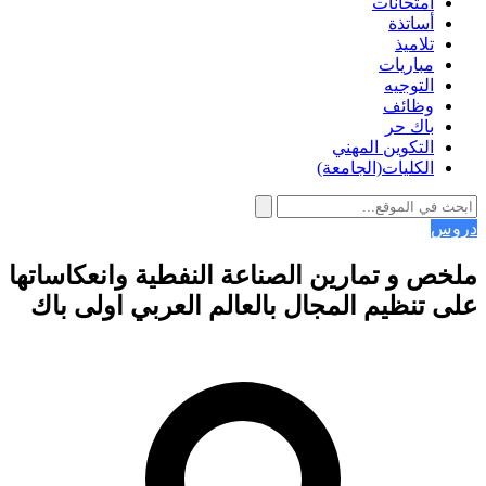
امتحانات
أساتذة
تلاميذ
مباريات
التوجيه
وظائف
باك حر
التكوين المهني
الكليات(الجامعة)
دروس
ملخص و تمارين الصناعة النفطية وانعكاساتها
على تنظيم المجال بالعالم العربي اولى باك