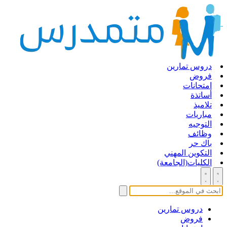
دروس تمارين
فروض
امتحانات
أساتذة
تلاميذ
مباريات
التوجيه
وظائف
باك حر
التكوين المهني
الكليات(الجامعة)
دروس تمارين
فروض