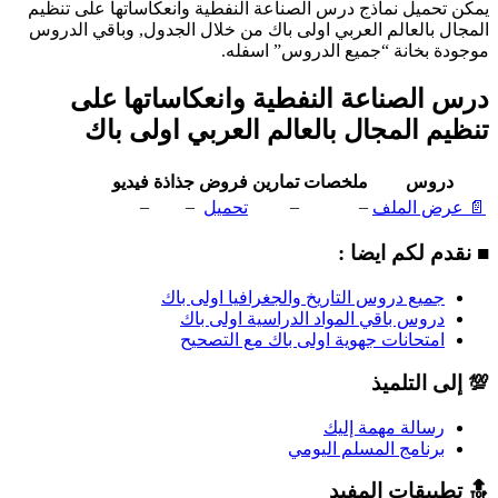
يمكن تحميل نماذج درس الصناعة النفطية وانعكاساتها على تنظيم
المجال بالعالم العربي اولى باك من خلال الجدول, وباقي الدروس
موجودة بخانة “جميع الدروس” اسفله.
درس الصناعة النفطية وانعكاساتها على
تنظيم المجال بالعالم العربي اولى باك
دروس
ملخصات
تمارين
فروض
جذاذة
فيديو
–
–
–
–
📄 عرض الملف
تحميل
■ نقدم لكم ايضا :
جميع دروس التاريخ والجغرافيا اولى باك
دروس باقي المواد الدراسية اولى باك
امتحانات جهوية اولى باك مع التصحيح
💯 إلى التلميذ
رسالة مهمة إليك
برنامج المسلم اليومي
🔝 تطبيقات المفيد