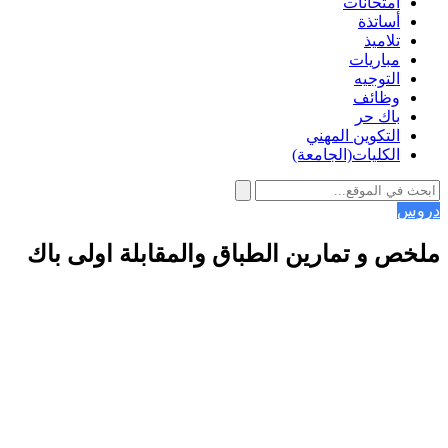
امتحانات
أساتذة
تلاميذ
مباريات
التوجيه
وظائف
باك حر
التكوين المهني
الكليات(الجامعة)
دروس
ملخص و تمارين الطباق والمقابلة اولى باك