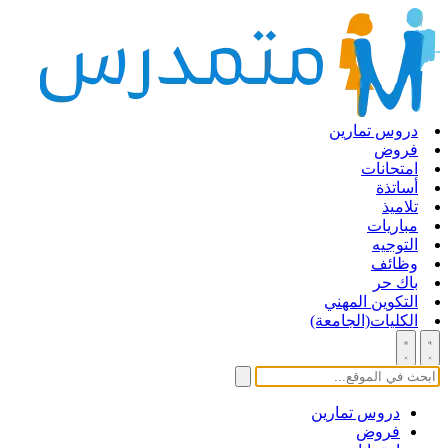
دروس تمارين
فروض
امتحانات
أساتذة
تلاميذ
مباريات
التوجيه
وظائف
باك حر
التكوين المهني
الكليات(الجامعة)
دروس تمارين
فروض