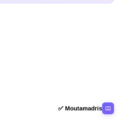
المقال السابق
ملخص و تمارين القصة الثانية باك
روابط سر
Moutamadris ✅
الرئيسية
منصة تعليمية عربية رائدة تقدم محتوى تعليمي
المقالات
لمختلف المستوبات التعليمية بالمغرب