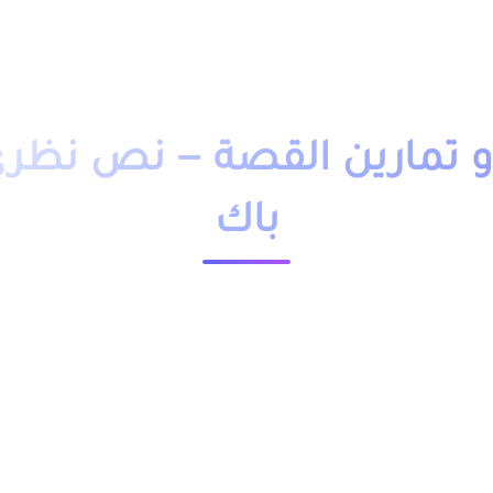
دروس تمارين
فروض
امتحانات
أساتذة
تلاميذ
مباريات
التوجيه
وظائف
باك حر
التكوين 
تمارين القصة – نص نظري ا
باك
23568 مشاهدة
ملخص و تمارين وحلول درس القصة – نص نظري الثانية باك pdf، اضافة الى فروض وامتحانات مع التصحيح وجذاذات. يخص
و علوم الحياة والارض و علوم رياضية و علوم اقتصادية
موجودة اسفل الجدول.