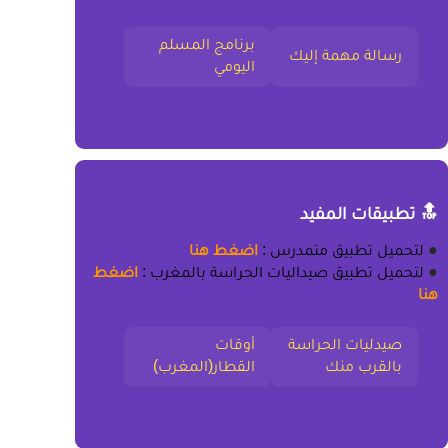
برنامج المسلم
رسالة مهمة إليك
اليومي
🔝 تطبيقات المفيد
●
لتحميل
تطبيق متمدرس
:
اضغط هنا
●
لتحميل
تطبيق صيداليات الحراسة بالمغرب
:
اضغط
هنا
صيدليات الحراسة
أوقات
بالقرب منك
القطار(المغرب)