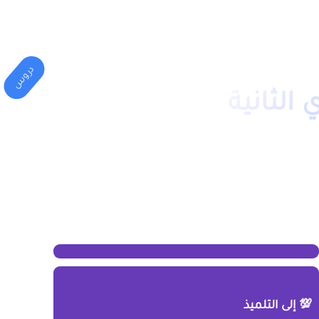
المهني
الكليات(الجامعة)
دروس
لثانية
💯 إلى التلميذ