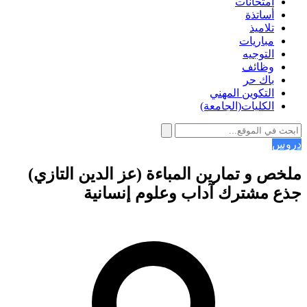
امتحانات
أساتذة
تلاميذ
مباريات
التوجيه
وظائف
باك حر
التكوين المهني
الكليات(الجامعة)
دروس
ملخص و تمارين المباءة (عز الدين التازي)
جذع مشترك آداب وعلوم إنسانية