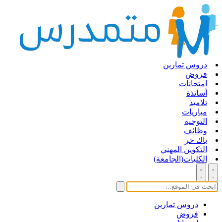
دروس تمارين
فروض
امتحانات
أساتذة
تلاميذ
مباريات
التوجيه
وظائف
باك حر
التكوين المهني
الكليات(الجامعة)
دروس تمارين
فروض