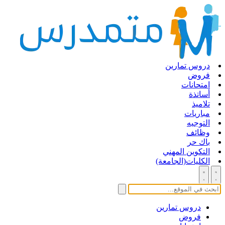
دروس تمارين
فروض
امتحانات
أساتذة
تلاميذ
مباريات
التوجيه
وظائف
باك حر
التكوين المهني
الكليات(الجامعة)
دروس تمارين
فروض