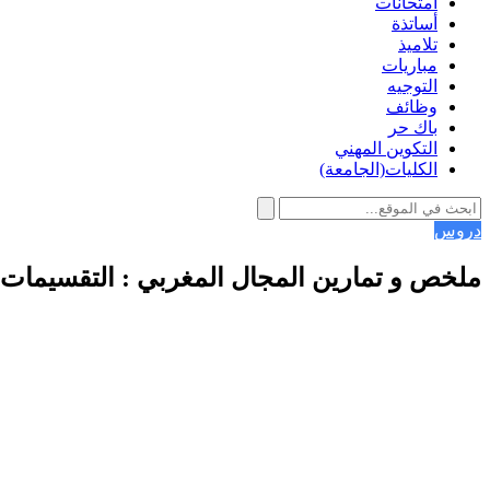
امتحانات
أساتذة
تلاميذ
مباريات
التوجيه
وظائف
باك حر
التكوين المهني
الكليات(الجامعة)
دروس
ملخص و تمارين المجال المغربي : التقسيمات ا