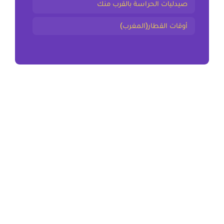
صيدليات الحراسة بالقرب منك
أوقات القطار(المغرب)
المقال السابق
ملخص و تمارين البدل الثانية اعدادي
المقال التالي
ملخص و تمارين مهارة التلخيص الثانية اعدادي