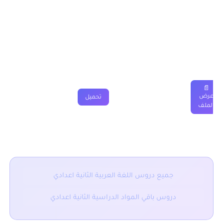
درس المذكر والمؤنث الثانية اعدادي
دروس
ملخصات
تمارين
فروض
جذاذة
فيديو
📄
عرض
تحميل
الملف
■ نقدم لكم ايضا :
جميع دروس اللغة العربية الثانية اعدادي
دروس باقي المواد الدراسية الثانية اعدادي