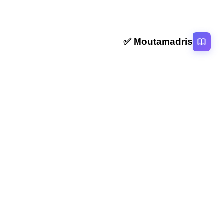
Moutamadris ✅
منصة تعليمية عربية رائدة تقدم محتوى تعليمي لمختلف المستوبات التعليمية
بالمغرب
روابط سريعة
الرئيسية
المقالات
التصنيفات
دروس
امتحانات
الاستاذ
Moutamadris
Concours