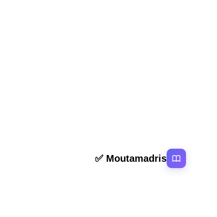
المقال السابق
ملخص و تمارين تحليل نص “سوسيولوجية القصيدة العربية
باك
روابط سر
Moutamadris ✅
الرئيسية
منصة تعليمية عربية رائدة تقدم محتوى تعليمي
المقالات
لمختلف المستوبات التعليمية بالمغرب