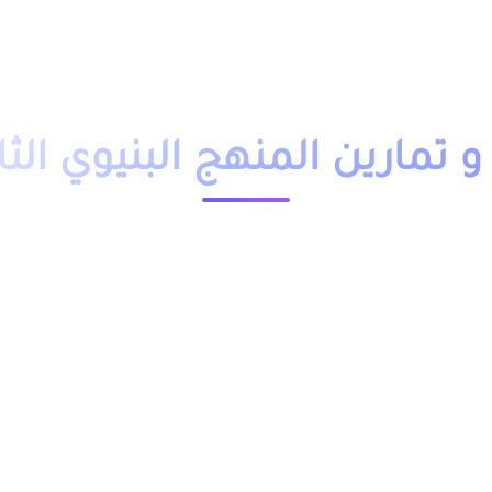
دروس تمارين
فروض
امتحانات
أساتذة
تلاميذ
مباريات
التوجيه
وظائف
باك حر
التكوين 
تمارين المنهج البنيوي الثان
23604 مشاهدة
خص و تمارين وحلول درس المنهج البنيوي الثانية باك pdf، اضافة الى فروض وامتحانات مع التصحيح وجذاذات. يخص مادة
م الحياة والارض و علوم رياضية و علوم اقتصادية وتكنولوجية
موجودة اسفل الجدول.