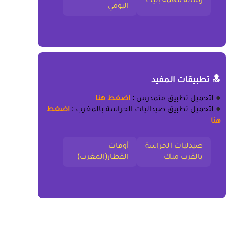
اليومي
🔝 تطبيقات المفيد
●
لتحميل
تطبيق متمدرس
:
اضغط هنا
●
لتحميل
تطبيق صيداليات الحراسة بالمغرب
:
اضغط
هنا
صيدليات الحراسة
أوقات
بالقرب منك
القطار(المغرب)