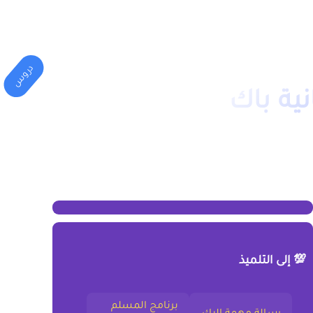
المهني
الكليات(الجامعة)
دروس
ية باك
💯 إلى التلميذ
برنامج المسلم
رسالة مهمة إليك