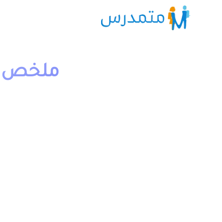
ملخص و 
1 دقيقة قراءة
moutamadriss
مل
اللغة العربية مسلك اداب وعلوم انسانية علوم فيزيائية و علو
والتدبير المحاسباتي.
يمكن تحميل باقي الدروس من خلال خانة “جميع الدروس” ال