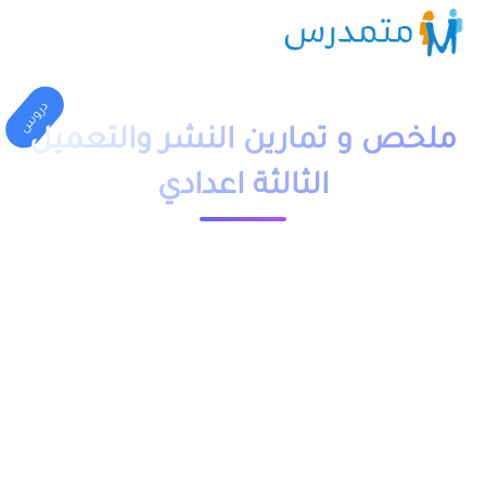
دروس
ملخص و تمارين النشر والتعميل
الثالثة اعدادي
1 دقيقة قراءة
23744 مشاهدة
moutamadriss
ملخص و تمارين وحلول درس النشر والتعميل للسنة الثالثة اعدادي
بالفرنسية والعربية PDF، اضافة الى فروض وامتحانات مع التصحيح
وجذاذات. يخص مادة الرياضيات لتلاميذ المستوى الثالثة اعدادي,
مقدم بعدة نماذج حسب الارقام وبعضها لا يحتوي ذلك.
يمكن تحميل نماذج درس النشر والتعميل الثالثة إعدادي بالعربية من
خلال الجدول, وبالفرنسية من خلال رابط “الرياضيات خيار فرنسية”