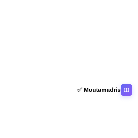
ملخص وتمارين من وصايا الرسول صلى الله عليه وسلم:
الوصايا التسع الثالثة اعدادي
المقال التالي
ملخص و تمارين المتطابقات الهامة الثالثة اعدادي
Moutamadris ✅
منصة تعليمية عربية رائدة تقدم محتوى تعليمي لمختلف المستوبات التعليمية
بالمغرب
روابط سريعة
الرئيسية