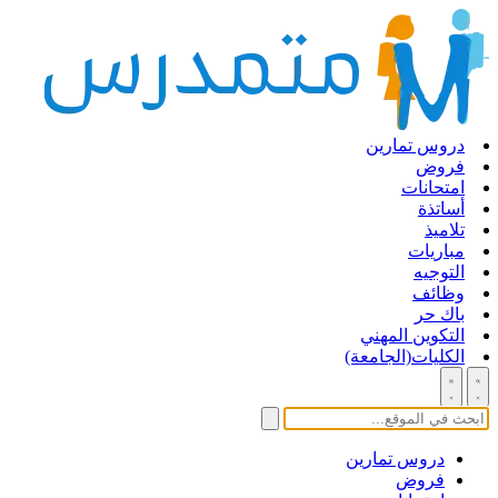
دروس تمارين
فروض
امتحانات
أساتذة
تلاميذ
مباريات
التوجيه
وظائف
باك حر
التكوين المهني
الكليات(الجامعة)
دروس تمارين
فروض