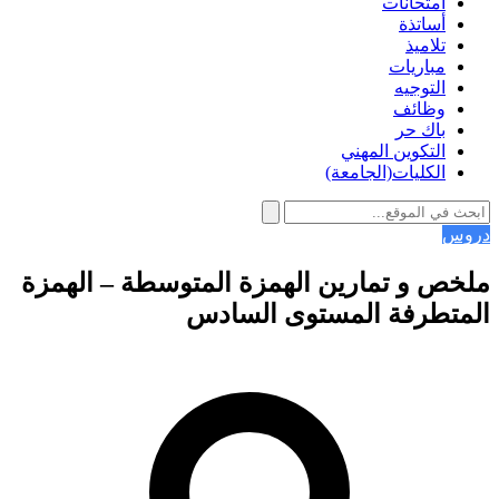
امتحانات
أساتذة
تلاميذ
مباريات
التوجيه
وظائف
باك حر
التكوين المهني
الكليات(الجامعة)
دروس
ملخص و تمارين الهمزة المتوسطة – الهمزة
المتطرفة المستوى السادس