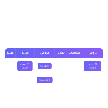
علوم انسانية بالعربية من خلال الجدول, وبالفرنسية من خلال رابط
“علوم الحياة والارض خيار فرنسية” الموجود اسفل الجدول.
درس انشاء المحميات جذع مشترك اداب
وعلوم انسانية
دروس
ملخصات
تمارين
فروض
جذاذة
فيديو
📄 عرض
📄 عرض
بالعربية
الملف
الملف
بالفرنسية
■ نقدم لكم ايضا :