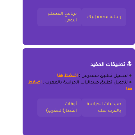
برنامج المسلم
رسالة مهمة إليك
اليومي
🔝 تطبيقات المفيد
●
لتحميل
تطبيق متمدرس
:
اضغط هنا
●
لتحميل
تطبيق صيداليات الحراسة بالمغرب
:
اضغط
هنا
صيدليات الحراسة
أوقات
بالقرب منك
القطار(المغرب)