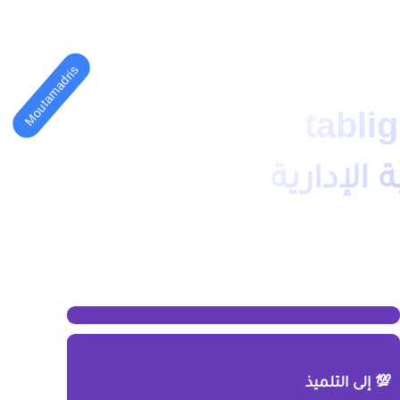
المهني
الكليات(الجامعة)
Moutamadris
tabligh
الإدارية
💯 إلى التلميذ