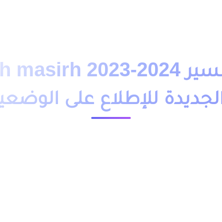
دروس تمارين
فروض
امتحانات
أساتذة
تلاميذ
مباريات
التوجيه
وظائف
باك حر
التكوين 
تبليغ مسير  masirh 2023-2024
لجديدة للإطلاع على الوضعية 
23964 مشاهدة
tabli الطريقة الجديدة للإطلاع على الوضعية الإدارية للأساتذة عبر موقع
ليغ مسير Tabligh Masirh 2023-2024 تقريب مجموعة من الإجراءات والخدمات للموظفين كالإطلاع على
والوثائق الخاصة بهم كقرار الترسيم وقرار الترقية في الدرجة