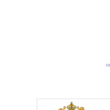
رد البشرية
وخدمات أخرى
.
Ta
دمة تبليغ مسير tabligh taalim لفائدة موظفي وزارة التربية الوطنية الذين يتوفرون على حساب في
ht