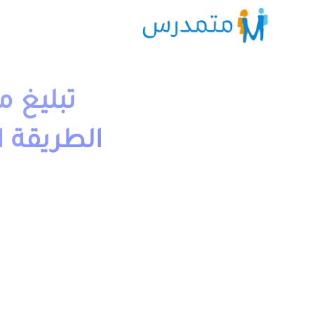
الطريقة ا
1 دقيقة قراءة
moutamadriss
تبليغ مسير gh masirh 2023-2024
notifrh.men.gov.ma الخاص بموظفي وزارة التربية الوطنية والتعليم الاولي.
تمكن خدمة تب
الوضعية الإدارية بشكل محين وفق آخر المعطيات والاقتطاعات 