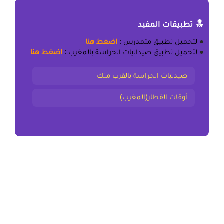
🔝 تطبيقات المفيد
●
لتحميل
تطبيق متمدرس
:
اضغط هنا
●
لتحميل
تطبيق صيداليات الحراسة بالمغرب
:
اضغط هنا
صيدليات الحراسة بالقرب منك
أوقات القطار(المغرب)
المقال السابق
ملخص و تمارين تحليل قصيدة “لي في من مضى مثل”
لمحمود سامي البارودي الثانية باك