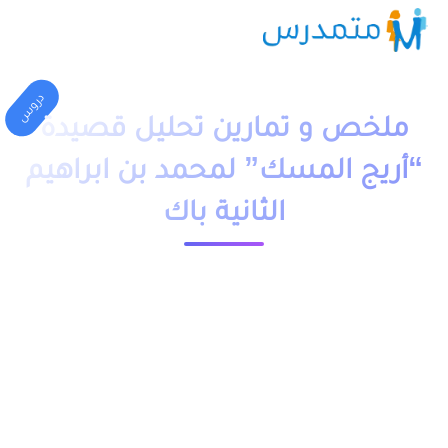
دروس
ملخص و تمارين تحليل قصيدة
“أريج المسك” لمحمد بن ابراهيم
الثانية باك
1 دقيقة قراءة
23619 مشاهدة
moutamadriss
ملخص و تمارين وحلول درس تحليل قصيدة “أريج المسك” لمحمد
بن ابراهيم الثانية باك pdf، اضافة الى فروض وامتحانات مع التصحيح
وجذاذات. يخص مادة اللغة العربية مسلك اداب وعلوم انسانية علوم
فيزيائية و علوم الحياة والارض و علوم رياضية و علوم اقتصادية