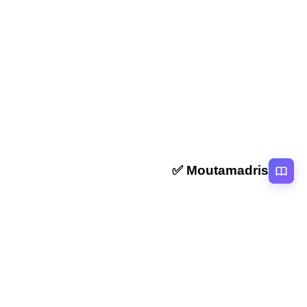
المقال التالي
ملخص و تمارين سؤال الذات الثانية باك
Moutamadris ✅
منصة تعليمية عربية رائدة تقدم محتوى تعليمي لمختلف المستوبات التعليمية
بالمغرب
روابط سريعة
الرئيسية
المقالات