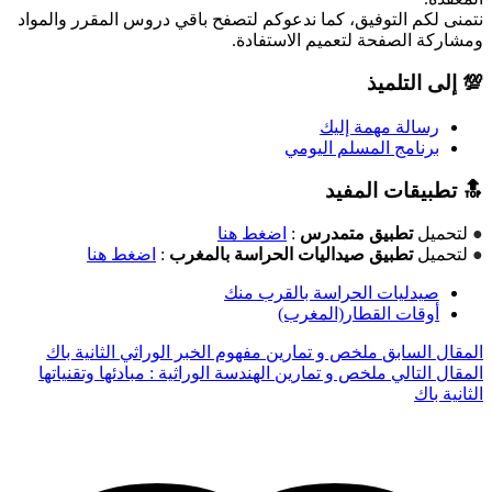
نتمنى لكم التوفيق، كما ندعوكم لتصفح باقي دروس المقرر والمواد
ومشاركة الصفحة لتعميم الاستفادة.
💯 إلى التلميذ
رسالة مهمة إليك
برنامج المسلم اليومي
🔝 تطبيقات المفيد
●
لتحميل
تطبيق متمدرس
:
اضغط هنا
●
لتحميل
تطبيق صيداليات الحراسة بالمغرب
:
اضغط هنا
صيدليات الحراسة بالقرب منك
أوقات القطار(المغرب)
المقال السابق
ملخص و تمارين مفهوم الخبر الوراثي الثانية باك
المقال التالي
ملخص و تمارين الهندسة الوراثية : مبادئها وتقنياتها
الثانية باك