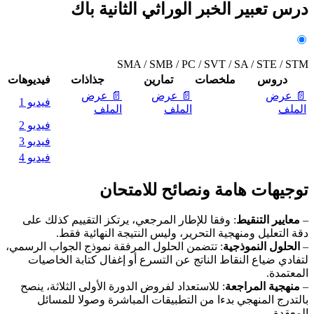
درس تعبير الخبر الوراثي الثانية باك
SMA / SMB / PC / SVT / SA / STE / STM
دروس
ملخصات
تمارين
جذاذات
فيديوهات
📄 عرض
📄 عرض
📄 عرض
فيديو 1
الملف
الملف
الملف
فيديو 2
فيديو 3
فيديو 4
توجيهات هامة ونصائح للامتحان
–
معايير التنقيط
: وفقا للإطار المرجعي، يرتكز التقييم كذلك على
دقة التعليل ومنهجية التحرير، وليس النتيجة النهائية فقط.
–
الحلول النموذجية
: تتضمن الحلول المرفقة نموذج الجواب الرسمي،
لتفادي ضياع النقاط الناتج عن التسرع أو إغفال كتابة الخاصيات
المعتمدة.
–
منهجية المراجعة
: للاستعداد لفروض الدورة الأولى الثلاثة، ينصح
بالتدرج المنهجي بدءا من التطبيقات المباشرة وصولا للمسائل
المعقدة.