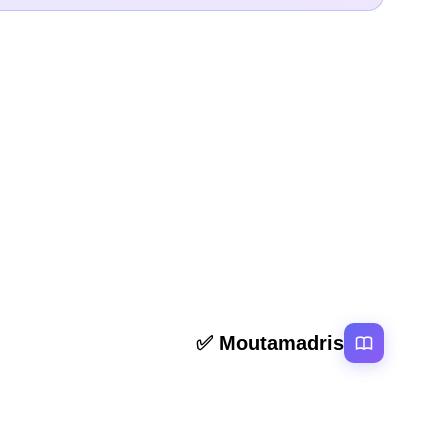
المقال السابق
ملخص و تمارين الشعر: تحليل نص “إلى الشعر” لنازك المل
روابط سر
Moutamadris ✅
الرئيسية
منصة تعليمية عربية رائدة تقدم محتوى تعليمي
المقالات
لمختلف المستوبات التعليمية بالمغرب