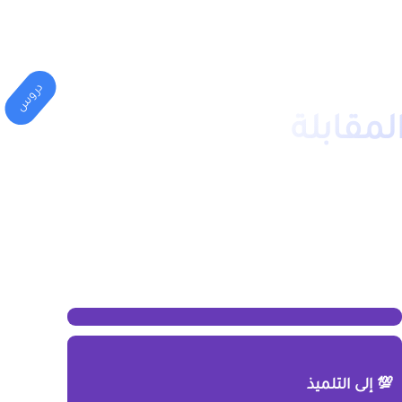
المهني
الكليات(الجامعة)
دروس
مقابلة
💯 إلى التلميذ