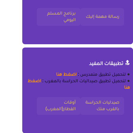
برنامج المسلم
رسالة مهمة إليك
اليومي
🔝 تطبيقات المفيد
●
لتحميل
تطبيق متمدرس
:
اضغط هنا
●
لتحميل
تطبيق صيداليات الحراسة بالمغرب
:
اضغط
هنا
صيدليات الحراسة
أوقات
بالقرب منك
القطار(المغرب)