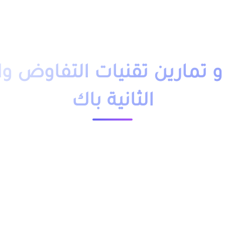
دروس تمارين
فروض
امتحانات
أساتذة
تلاميذ
مباريات
التوجيه
وظائف
باك حر
التكوين 
تمارين تقنيات التفاوض وال
الثانية باك
23608 مشاهدة
ملخص و تمارين وحلول درس تقنيات التفاوض والمقابلة الثانية باك pdf، اضافة الى فروض وامتحانات مع التصحيح وجذاذات.
ائية و علوم الحياة والارض و علوم رياضية و علوم اقتصادية
موجودة اسفل الجدول.