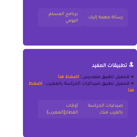
برنامج المسلم
رسالة مهمة إليك
اليومي
🔝 تطبيقات المفيد
●
لتحميل
تطبيق متمدرس
:
اضغط هنا
●
لتحميل
تطبيق صيداليات الحراسة بالمغرب
:
اضغط
هنا
صيدليات الحراسة
أوقات
بالقرب منك
القطار(المغرب)