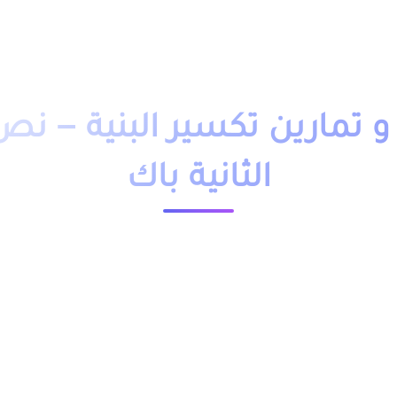
دروس تمارين
فروض
امتحانات
أساتذة
تلاميذ
مباريات
التوجيه
وظائف
باك حر
التكوين 
تمارين تكسير البنية – ن
الثانية باك
23655 مشاهدة
ملخص و تمارين وحلول درس تكسير البنية – نص نظري الثانية باك pdf، اضافة الى فروض وامتحانات مع التصحيح وجذاذات.
ائية و علوم الحياة والارض و علوم رياضية و علوم اقتصادية
موجودة اسفل الجدول.