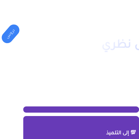
المهني
الكليات(الجامعة)
دروس
ص نظري
💯 إلى التلميذ