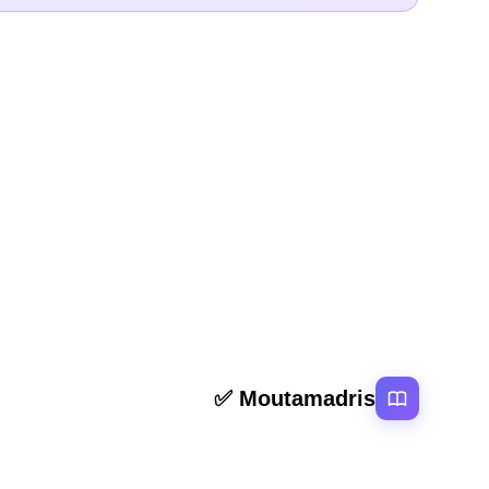
المقال السابق
ملخص و تمارين تكسير البنية الثانية باك
روابط سر
Moutamadris ✅
الرئيسية
منصة تعليمية عربية رائدة تقدم محتوى تعليمي
المقالات
لمختلف المستوبات التعليمية بالمغرب