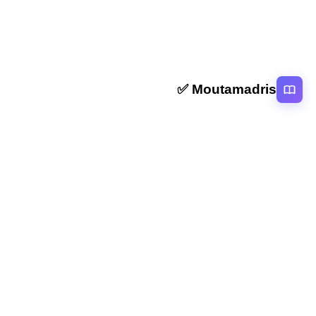
Moutamadris ✅
منصة تعليمية عربية رائدة تقدم محتوى تعليمي لمختلف المستوبات التعليمية
بالمغرب
روابط سريعة
الرئيسية
المقالات
التصنيفات
دروس
امتحانات
الاستاذ
Moutamadris