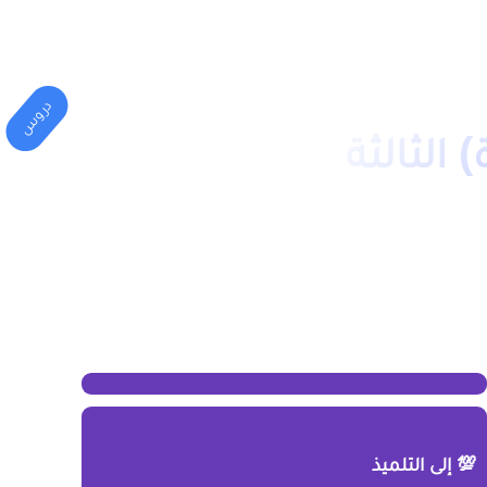
المهني
الكليات(الجامعة)
دروس
الثالثة
💯 إلى التلميذ