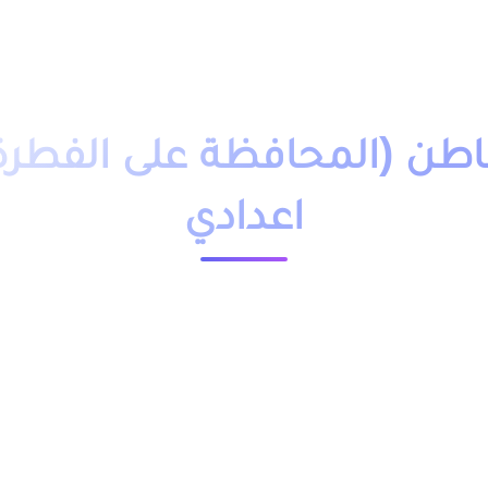
دروس تمارين
فروض
امتحانات
أساتذة
تلاميذ
مباريات
التوجيه
وظائف
باك حر
التكوين 
اطن (المحافظة على الفطرة) 
اعدادي
23544 مشاهدة
لى الفطرة) الثالثة