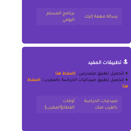
برنامج المسلم
رسالة مهمة إليك
اليومي
🔝 تطبيقات المفيد
●
لتحميل
تطبيق متمدرس
:
اضغط هنا
●
لتحميل
تطبيق صيداليات الحراسة بالمغرب
:
اضغط
هنا
صيدليات الحراسة
أوقات
بالقرب منك
القطار(المغرب)