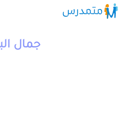
جمال الب
1 دقيقة قراءة
moutamadriss
جمال الباطن (المحافظة ع
اعدادي