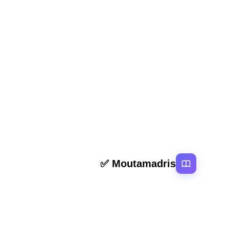
المقال السابق
عناية الإسلام بجمال النفس (الحياء والتواضع) الثالثة اعد
روابط سر
Moutamadris ✅
الرئيسية
منصة تعليمية عربية رائدة تقدم محتوى تعليمي
المقالات
لمختلف المستوبات التعليمية بالمغرب