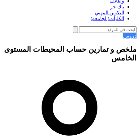
وظائف
باك حر
التكوين المهني
الكليات(الجامعة)
دروس
ملخص و تمارين حساب المحيطات المستوى
الخامس