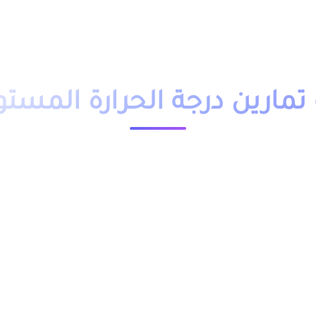
دروس تمارين
فروض
امتحانات
أساتذة
تلاميذ
مباريات
التوجيه
وظائف
باك حر
التكوين 
ارين درجة الحرارة المستو
23561 مشاهدة
ملخص و تمارين وحلول درس درجة الحرارة المستوى الثالث ابتدائي pdf، اضافة الى فروض وامتحانات مع التصحيح وجذاذات.
دم بعدة نماذج وشروحات.
ال الجدول, وباقي الدروس موجودة بخانة “جميع الدروس”