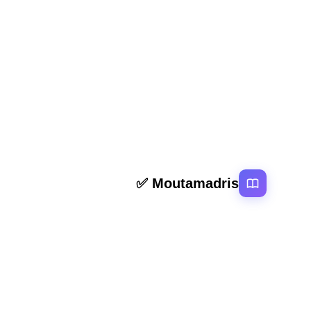
المقال السابق
ملخص و تمارين خاصيات الاجسام المستوى الثالث
روابط سر
Moutamadris ✅
الرئيسية
منصة تعليمية عربية رائدة تقدم محتوى تعليمي
المقالات
لمختلف المستوبات التعليمية بالمغرب