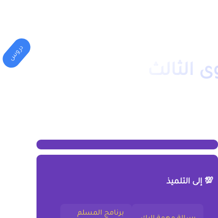
المهني
الكليات(الجامعة)
دروس
ى الثالث
💯 إلى التلميذ
برنامج المسلم
رسالة مهمة إليك