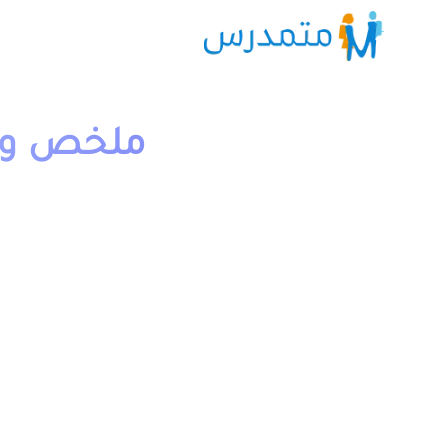
ملخص و تم
1 دقيقة قراءة
moutamadriss
يخص مادة النشاط العلمي لتلاميذ السنة الثالثة ابتدائي مق
يمكن تحميل نماذج درس درجة الحرارة المستوى الثالث من خل
اسفله.