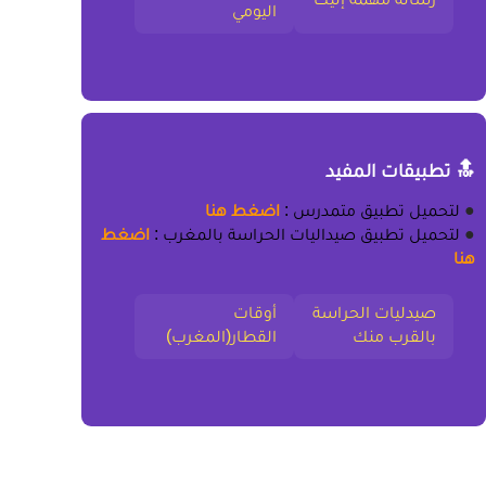
اليومي
🔝 تطبيقات المفيد
●
لتحميل
تطبيق متمدرس
:
اضغط هنا
●
لتحميل
تطبيق صيداليات الحراسة بالمغرب
:
اضغط
هنا
صيدليات الحراسة
أوقات
بالقرب منك
القطار(المغرب)