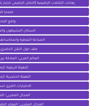
رهانات التكتلات الإقليمية (التكتل الإقليمي كخيا
قضايا الت
واقع التباد
السكان النشيطون والعما
الصناعة النفطية وانعكاساتها 
ملف حول النقل الحضري، مث
العالم العربي: العلاقة بين
التهيئة الريفية: أز
التهيئة الحضرية: أزم
الاختيارات الكبرى لس
المجال المغربي: الت
المجال المغربي: الموارد الط