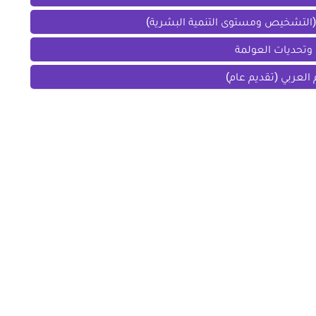
ة (التشخيص ومستوى التنمية البشرية)
 وتحديات العولمة
العربي (تقديم عام)
المقال التالي
سانية
ملخصات دروس اللغة العربية ا
يعة
التصنيفات