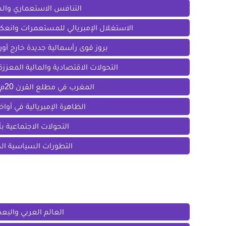
التنافس الاستعماري والسي
الاستغلال الإمبريالي للمستعمرات وانعكاس
بروز قوى رأسمالية جديدة خارج أوربا
التحولات الاقتصادية والمالية المعززة ل
المغرب في مطلع القرن 20م (الأوضاع الداخلية وفرض الحماية)
الظاهرة الإمبريالية في أواخر القرن 19م ومط
التحولات الاجتماعية بأ
التطورات السياسية الكبر
الجغرافيا
العالم العربي والبعد