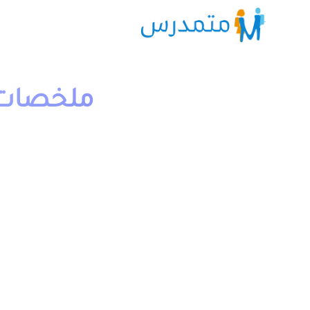
ملخصات د
1 دقيقة قراءة
moutamadriss
ملخصات دروس التاريخ و الجغرافيا اولى باك اداب وعلوم انسان
لجميع الدروس نهدف من نشرها الى مساعدة تلاميذ الاولى باكا
الفهم الجيد استعدادا لإجتياز فروض المراقبة المستمرة مادة ا