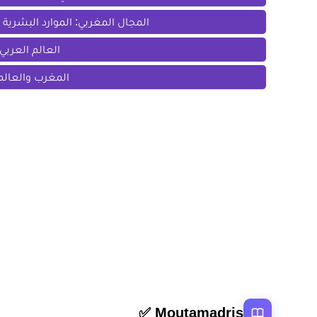
المجال المغربي: الموارد البشري
العالم العربي
المغرب والعالم 
المقال السابق
ملخصات دروس التربية الإسلامية اولى باك اداب وعلوم ان
روابط سر
Moutamadris ✅