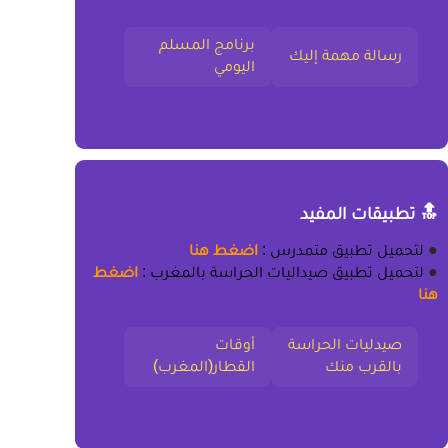
برنامج المسلم
رسالة مهمة إليك
اليومي
🔝 تطبيقات المفيد
●
لتحميل
تطبيق متمدرس
:
اضغط هنا
●
لتحميل
تطبيق صيداليات الحراسة بالمغرب
:
اضغط
هنا
صيدليات الحراسة
أوقات
بالقرب منك
القطار(المغرب)