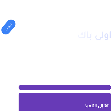
المهني
الكليات(الجامعة)
دروس
ولى باك
💯 إلى التلميذ