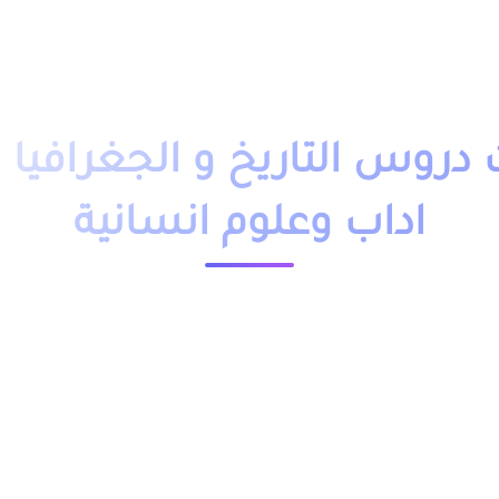
دروس تمارين
فروض
امتحانات
أساتذة
تلاميذ
مباريات
التوجيه
وظائف
باك حر
التكوين 
روس التاريخ و الجغرافيا ا
اداب وعلوم انسانية
23800 مشاهدة
ية الدورة الاولى و الدورة الثانية, شروحات و تلخيصات ممتازة
لوريا شعبة الاداب و العلوم الانسانية على الاستيعاب و
لتاريخ و الجغرافيا.