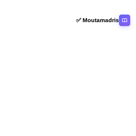
Moutamadris ✅
منصة تعليمية عربية رائدة تقدم محتوى تعليمي لمختلف المستوبات التعليمية
بالمغرب
روابط سريعة
الرئيسية
المقالات
التصنيفات
دروس
امتحانات
الاستاذ
Moutamadris
Concours
تابعنا