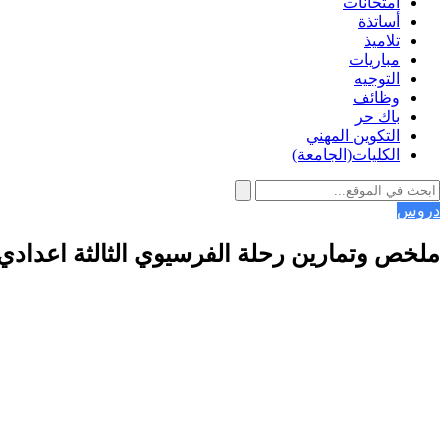
امتحانات
أساتذة
تلاميذ
مباريات
التوجيه
وظائف
باك حر
التكوين المهني
الكليات(الجامعة)
دروس
ملخص وتمارين رحلة الفرسيوي الثالثة اعدادي