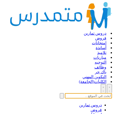
دروس تمارين
فروض
امتحانات
أساتذة
تلاميذ
مباريات
التوجيه
وظائف
باك حر
التكوين المهني
الكليات(الجامعة)
دروس تمارين
فروض