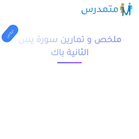
دروس
ملخص و تمارين سورة يس
الثانية باك
1 دقيقة قراءة
24042 مشاهدة
moutamadriss
ملخص و تمارين وحلول درس سورة يس الثانية باك pdf، اضافة الى
فروض وامتحانات مع التصحيح وجذاذات. يخص مادة التربية
الإسلامية مسلك اداب وعلوم انسانية علوم فيزيائية و علوم الحياة
والارض و علوم رياضية و علوم اقتصادية وتكنولوجية والتدبير
المحاسباتي.
يمكن تحميل باقي الدروس من خلال خانة “جميع الدروس” الموجودة