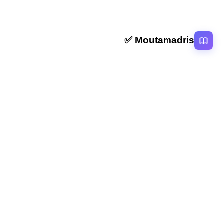
Moutamadris ✅
منصة تعليمية عربية رائدة تقدم محتوى تعليمي لمختلف المستوبات التعليمية
بالمغرب
روابط سريعة
الرئيسية
المقالات
التصنيفات
دروس
امتحانات
الاستاذ
Moutamadris
Concours