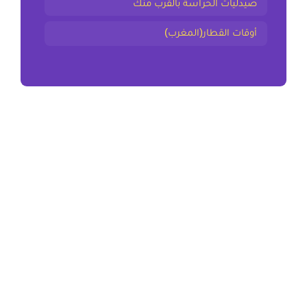
صيدليات الحراسة بالقرب منك
أوقات القطار(المغرب)
المقال السابق
tbib24.com موقع الاستشارة الطبية المجانية عن بعد
المقال التالي
ملخص و تمارين التوحيد والحرية الثانية باك