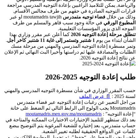
والرياضة, يمكن للتلاميذ الراغبين بإعادة التوجيه المدرسي مراجعة
قرارات التوجيه الصادرة في حقهم من طرف مجالس الأقسام,
وذلك من خلال
فضاء توجيه متمدرس
moutamadris tawjih او عبر
المطبوع الورقي
في حالة وجود سبب قاهر والمسلم من طرف
الموجه الذي يزور المؤسسات التعليمية.
تنطلق مرحلة إعادة التوجيه 2026
كما أعلن عبر مقرر وزاري بهذا
الشأن ابتداء من يوم
1 شتنبر وتستمر إلى غاية 11 شتنبر كاخر أجل
.
وتمر مسطرة إعادة التوجيه المدرسي والمهني من مرحلة مسك
الطلبات والمصادقة عليها ثم دراستها وأخيرا البث النهائي ثم الإعلان
عن نتائج إعادة التوجيه 2026.
طلب إعادة التوجيه 2025-2026
حسب المقرر الوزاري في شأن مسطرة التوجيه المدرسي والمهني
لسنة 2025 :
📄 عرض الملف
من اجل التعبير عن رغبات إعادة التوجيه عبر فضاء متمدرس
Moutamadris يجب الولوج الى الرابط التالي ثم الضغط على خانة
“إعادة التوجيه” :
moutamadris.men.gov.ma/moutamadris
بعد ذلك ستظهر للتلميذ الإختيارات الاختيارات الممكنة والمتاحة في
حساب متمدرس، بعد إختياره للشعبة المرغوبة يتم التوضيح ببضع
كلمات عن الدوافع الحقيقية لطلبه تغيير الشعبة.
واخيرا يجب الضغط على “حفظ”، ثم تحميل المطبوع الإلكتروني و