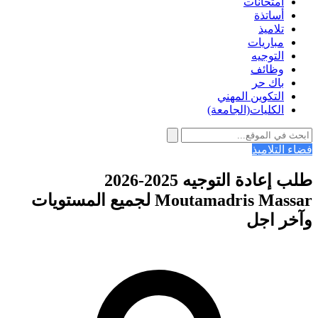
امتحانات
أساتذة
تلاميذ
مباريات
التوجيه
وظائف
باك حر
التكوين المهني
الكليات(الجامعة)
فضاء التلاميذ
طلب إعادة التوجيه 2025-2026
Moutamadris Massar لجميع المستويات
وآخر اجل