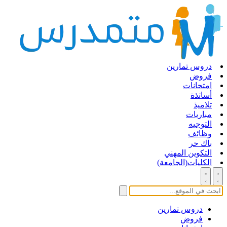
دروس تمارين
فروض
امتحانات
أساتذة
تلاميذ
مباريات
التوجيه
وظائف
باك حر
التكوين المهني
الكليات(الجامعة)
دروس تمارين
فروض