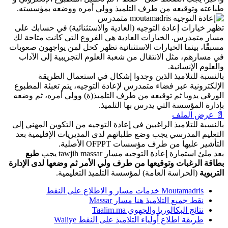
طباعته وتوقيعه من طرف التلميذ وولي أمره ووضعه بمؤسسته.
تظهر خيارات إعادة التوجيه (العادية والاستثنائية) في حسابك على
مسار متمدرس. الخيارات العادية هي الفروع التي كانت متاحة لك
مسبقًا، بينما الخيارات الاستثنائية تظهر كحل لمن يواجهون صعوبات
في مسارهم، مثل الانتقال من شعبة العلوم التجريبية إلى الآداب
والعلوم الإنسانية.
بالنسبة للتلاميذ الذين وجدوا إشكال في استعمال الطريقة
الإلكترونية عبر فضاء متمدرس لإعادة التوجيه، يتم تعبئة المطبوع
الورقي يدويا ثم توقيعه من طرف التلميذ(ة) وولي أمره، ثم وضعه
بإدارة المؤسسة التي يدرس بها التلميذ.
📄 عرض الملف
بالنسبة للتلاميذ الراغبين في إعادة التوجيه من التكوين المهني إلى
التعليم المدرسي يجب وضع طلباتهم لدى المديريات الإقليمية بعد
التأشير عليها من طرف مؤسسات OFPPT الأصلية.
بعد ملئ استمارة إعادة التوجيه مسار tawjih massar يجب
طبع
بطاقة الرغبات وتوقيعها من طرف ولي الأمر ثم وضعها لدى الإدارة
التربوية
(الحراسة العامة) لمؤسسة التلميذ التعليمية.
Moutamadris خدمات مسار و الاطلاع على النقط
نقط جميع التلاميذ هنا مسار Massar
نتائج البكالوريا والجهوي Taalim.ma
طريقة اطلاع أولياء التلاميذ على النقط Waliye