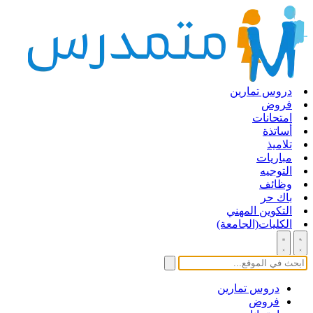
دروس تمارين
فروض
امتحانات
أساتذة
تلاميذ
مباريات
التوجيه
وظائف
باك حر
التكوين المهني
الكليات(الجامعة)
دروس تمارين
فروض