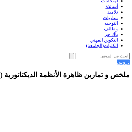
امتحانات
أساتذة
تلاميذ
مباريات
التوجيه
وظائف
باك حر
التكوين المهني
الكليات(الجامعة)
دروس
ملخص و تمارين ظاهرة الأنظمة الديكتاتورية (در