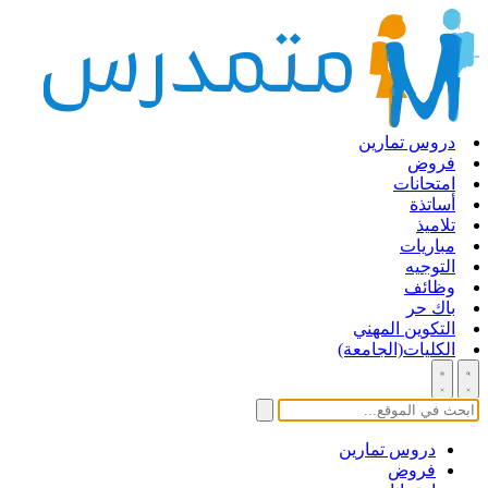
دروس تمارين
فروض
امتحانات
أساتذة
تلاميذ
مباريات
التوجيه
وظائف
باك حر
التكوين المهني
الكليات(الجامعة)
دروس تمارين
فروض