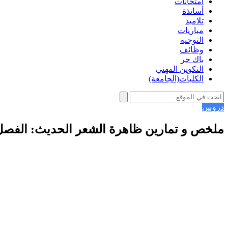
امتحانات
أساتذة
تلاميذ
مباريات
التوجيه
وظائف
باك حر
التكوين المهني
الكليات(الجامعة)
دروس
ملخص و تمارين ظاهرة الشعر الحديث: الفصل ال